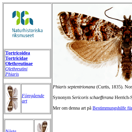
Tortricoidea
Tortricidae
Olethreutinae
Olethreutini
Phiaris
Phiaris septentrionana
(Curtis, 1835). No
Föregående
Synonym
Sericoris schaefferana
Herrich-S
art
Mer om denna art på
Bestimmungshilfe für
Nästa