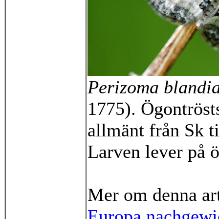
Perizoma blandi
1775). Ögontröst
allmänt från Sk 
Larven lever på 
Mer om denna ar
Europa nachgewie