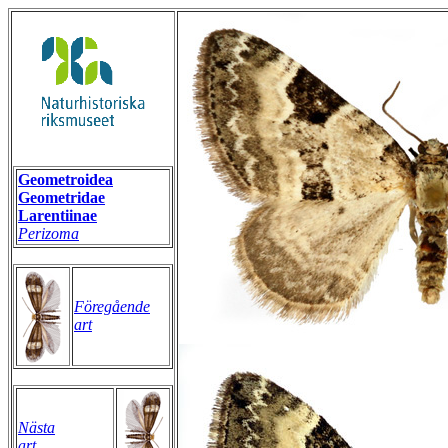
Geometroidea
Geometridae
Larentiinae
Perizoma
Föregående
art
Nästa
art