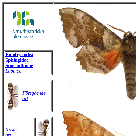
Bombycoidea
Sphingidae
Smerinthinae
Laothoe
Föregående
art
Nästa
art