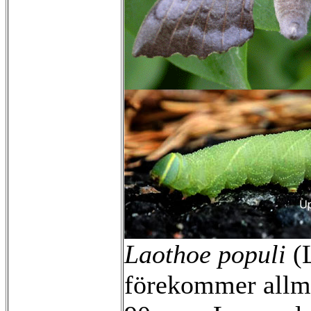
Laothoe populi
(L
förekommer allmä