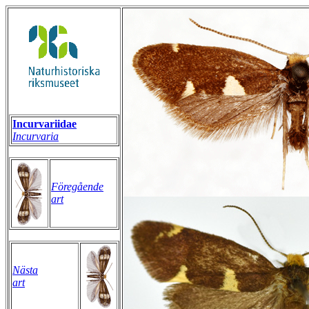
Incurvariidae
Incurvaria
Föregående
art
Nästa
art