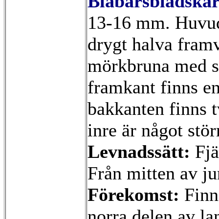
Blåbärsbladskä
13-16 mm. Huvud
drygt halva fram
mörkbruna med sv
framkant finns en
bakkanten finns t
inre är något stö
Levnadssätt:
Fjä
Från mitten av jun
Förekomst:
Finns
norra delen av la