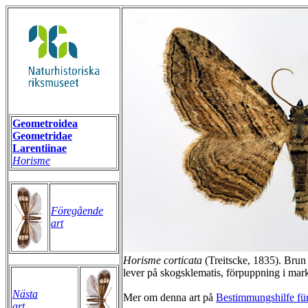
Geometroidea
Geometridae
Larentiinae
Horisme
Föregående
art
Horisme corticata
(Treitscke, 1835). Brun
lever på skogsklematis, förpuppning i mar
Nästa
Mer om denna art på
Bestimmungshilfe für
art