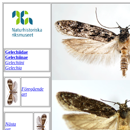
Gelechiidae
Gelechiinae
Gelechiini
Gelechia
Föregående
art
Nästa
art