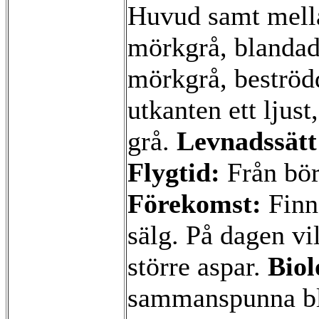
Huvud samt mella
mörkgrå, blandad
mörkgrå, beströd
utkanten ett ljus
grå.
Levnadssätt
Flygtid:
Från börj
Förekomst:
Finn
sälg. På dagen vi
större aspar.
Biol
sammanspunna bl