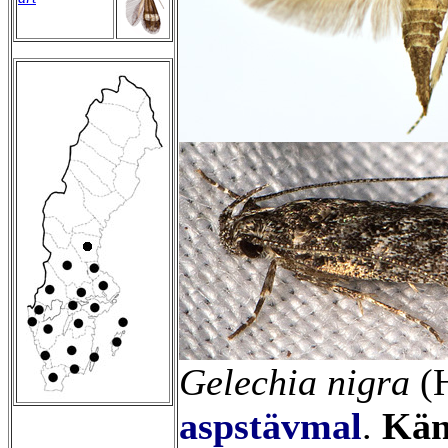
Gelechia nigra
(H
aspstävmal
.
Kän