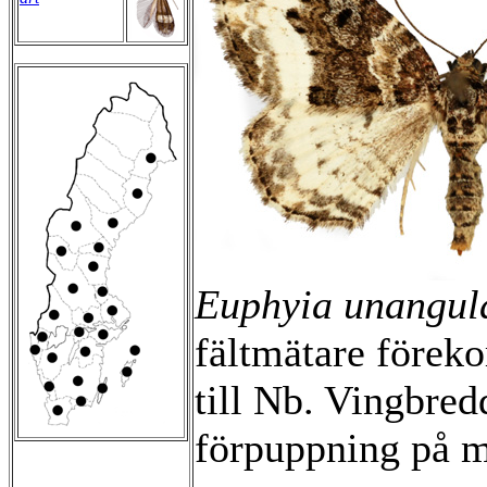
Euphyia unangul
fältmätare förek
till Nb. Vingbre
förpuppning på 