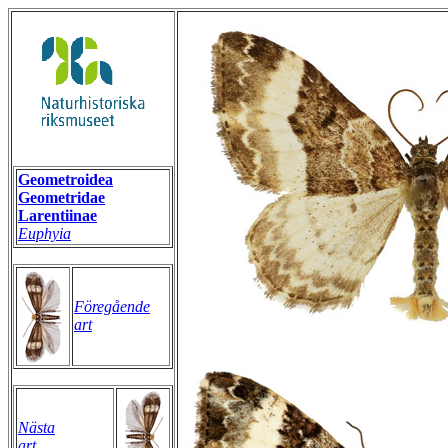
Geometroidea
Geometridae
Larentiinae
Euphyia
Föregående
art
Nästa
art