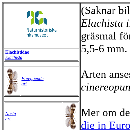
(Saknar bi
Elachista 
gräsmal fö
5,5-6 mm. 
Elachistidae
Elachista
Arten ans
Föregående
cinereopun
art
Mer om de
Nästa
art
die in Eur