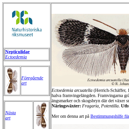
Nepticulidae
Ectoedemia
Föregående
art
Ectoedemia
arcuatella
(Herrich-Schäffer, 
halva framvingelängden. Framvingarna grå
ängsmarker och skogsbryn där det växer s
Näringsväxter:
Fragaria, Potentilla
.
Utb
Nästa
Mer om denna art på
Bestimmungshilfe für
art