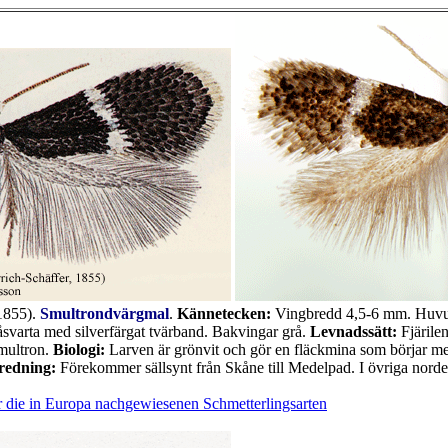
1855).
Smultrondvärgmal
.
Kännetecken:
Vingbredd 4,5-6 mm. Huvudh
svarta med silverfärgat tvärband. Bakvingar grå.
Levnadssätt:
Fjärile
multron.
Biologi:
Larven är grönvit och gör en fläckmina som börjar m
redning:
Förekommer sällsynt från Skåne till Medelpad. I övriga nord
 die in Europa nachgewiesenen Schmetterlingsarten