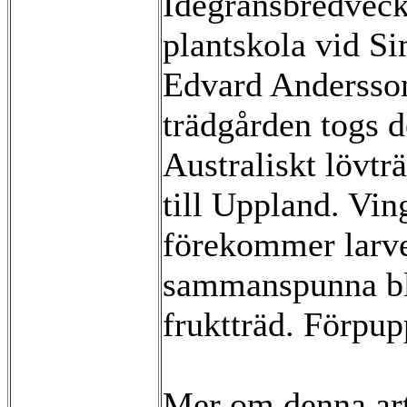
Idegransbredveckl
plantskola vid S
Edvard Andersson
trädgården togs 
Australiskt lövtr
till Uppland. Vi
förekommer larve
sammanspunna bla
fruktträd. Förpup
Mer om denna ar