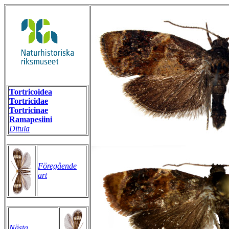
Tortricoidea
Tortricidae
Tortricinae
Ramapesiini
Ditula
Föregående
art
Nästa