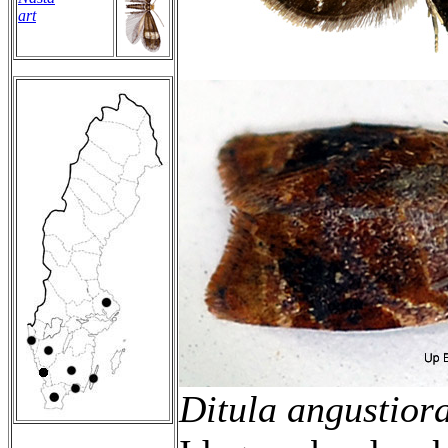
art
Ditula angustior