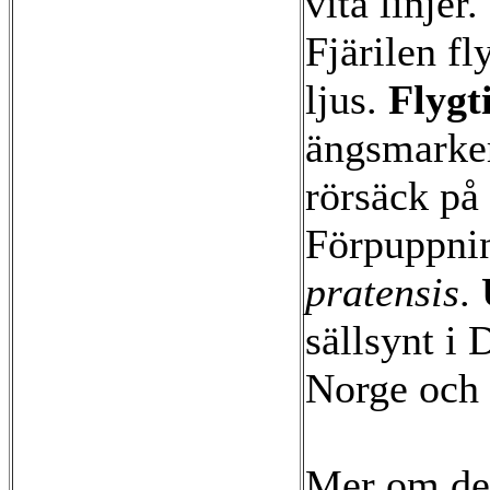
vita linjer
Fjärilen fl
ljus.
Flygt
ängsmarke
rörsäck på 
Förpuppnin
pratensis
.
sällsynt i
Norge och 
Mer om de