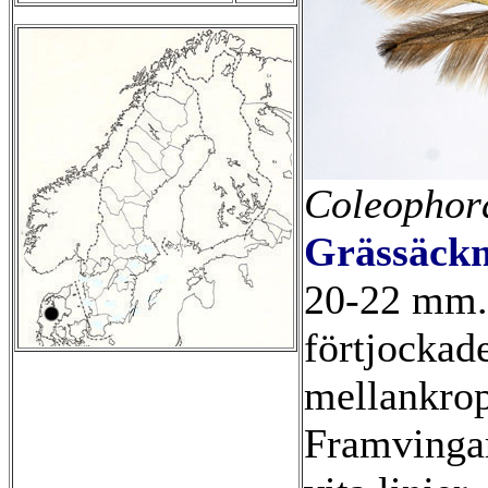
Coleophora
Grässäck
20-22 mm. 
förtjockad
mellankrop
Framvinga