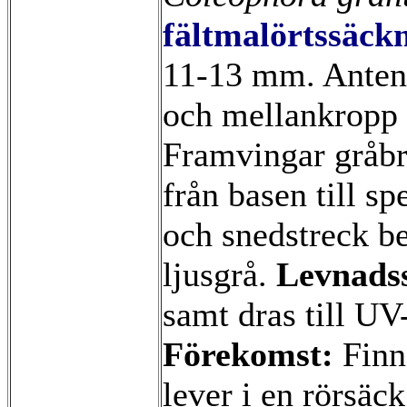
fältmalörtssäck
11-13 mm. Antenn
och mellankropp 
Framvingar gråbr
från basen till sp
och snedstreck be
ljusgrå.
Levnads
samt dras till UV
Förekomst:
Finn
lever i en rörsäc