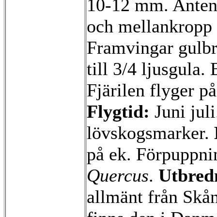
10-12 mm. Antenn
och mellankropp 
Framvingar gulbru
till 3/4 ljusgula.
Fjärilen flyger på
Flygtid:
Juni jul
lövskogsmarker.
på ek. Förpuppni
Quercus
.
Utbred
allmänt från Skån