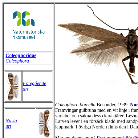
Coleophoridae
Coleophora
Föregående
art
Coleophora boreella
Benander, 1939.
Nor
Framvingar gulbruna med en vit linje i fram
variabel och sakna dessa karaktärer.
Levna
Nästa
Larven lever i en rörsäck klädd med sandpa
art
lappmark. I övriga Norden finns den i Da
Mer om denna art på
Bestimmungshilfe für