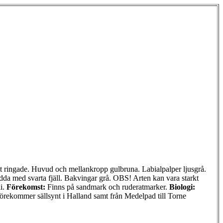
 ringade. Huvud och mellankropp gulbruna. Labialpalper ljusgrå.
rödda med svarta fjäll. Bakvingar grå. OBS! Arten kan vara starkt
li.
Förekomst:
Finns på sandmark och ruderatmarker.
Biologi:
örekommer sällsynt i Halland samt från Medelpad till Torne