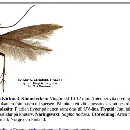
dsäckmal
.
Kännetecken:
Vingbredd 10-12 mm. Antenner vita otydligt
kanten från basen till spetsen. På mitten ett vitt längsstreck samt best
dssätt:
Fjärilen flyger på natten samt dras till UV-ljus.
Flygtid:
Juni ju
rtiklar på knutarv.
Näringsväxt:
Sagina nodosa
.
Utbredning:
Arten f
nmark Norge och Finland.
 die in Europa nachgewiesenen Schmetterlingsarten