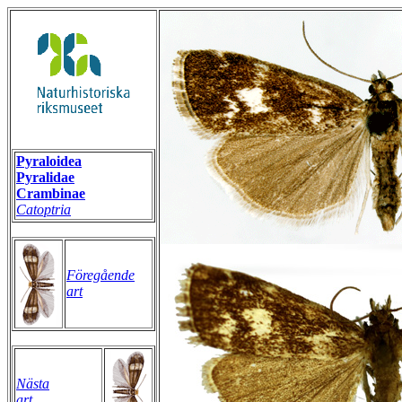
Pyraloidea
Pyralidae
Crambinae
Catoptria
Föregående
art
Nästa
art