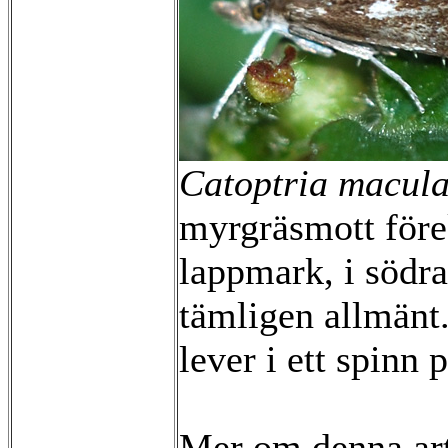
Catoptria macula
myrgräsmott före
lappmark, i södra
tämligen allmänt
lever i ett spinn 
Mer om denna ar