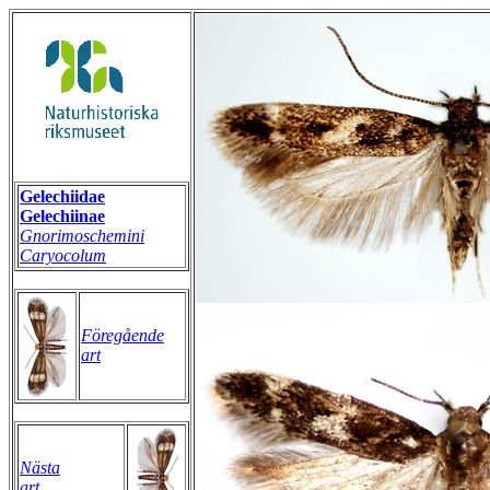
Gelechiidae
Gelechiinae
Gnorimoschemini
Caryocolum
Föregående
art
Nästa
art