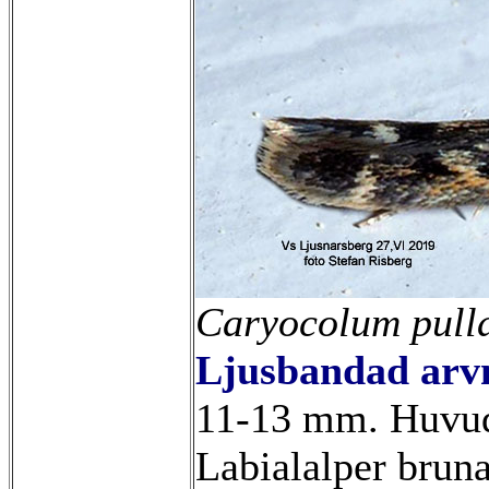
Caryocolum pull
Ljusbandad arv
11-13 mm. Huvud
Labialalper brun