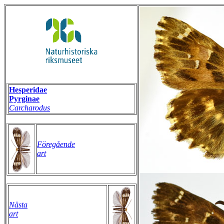
Hesperidae
Pyrginae
Carcharodus
Föregående
art
Nästa
art