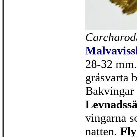
Carcharod
Malvaviss
28-32 mm.
gråsvarta b
Bakvingar 
Levnadssä
vingarna so
natten.
Fly