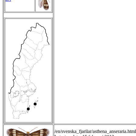
/en/svenska_fjarilar/asthena_anseraria.html