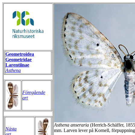
Geometroidea
Geometridae
Larentiinae
Asthena
Föregående
art
Asthena anseraria
(Herrich-Schäffer, 1855
Nästa
mm. Larven lever på Kornell, förpuppning 
art