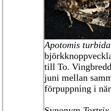
Apotomis turbid
björkknoppveckla
till To. Vingbre
juni mellan samm
förpuppning i nä
Synonym
Tortrix