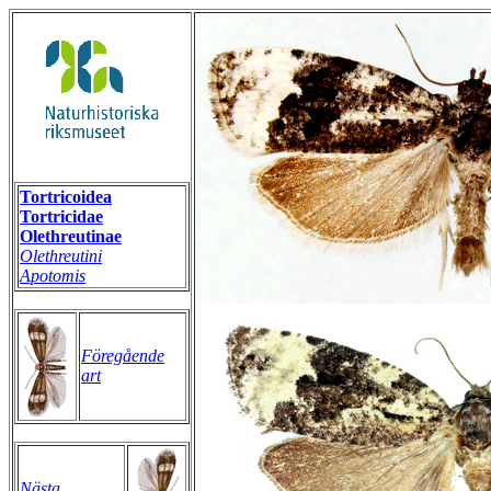
Tortricoidea
Tortricidae
Olethreutinae
Olethreutini
Apotomis
Föregående
art
Nästa