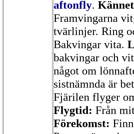
aftonfly
.
Kännet
Framvingarna vit
tvärlinjer. Ring 
Bakvingar vita.
L
bakvingar och vi
något om lönnaft
sistnämnda är bet
Fjärilen flyger o
Flygtid:
Från mitt
Förekomst:
Finns