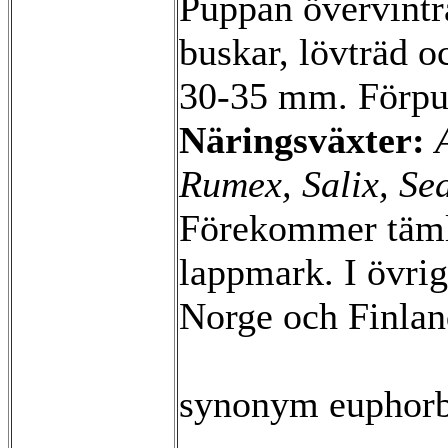
Puppan övervintra
buskar, lövträd o
30-35 mm. Förpu
Näringsväxter:
Rumex, Salix, S
Förekommer tämli
lappmark. I övri
Norge och Finlan
synonym euphorb