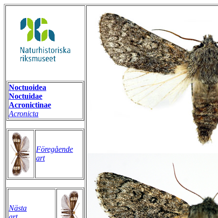
Noctuoidea
Noctuidae
Acronictinae
Acronicta
Föregående
art
Nästa
art