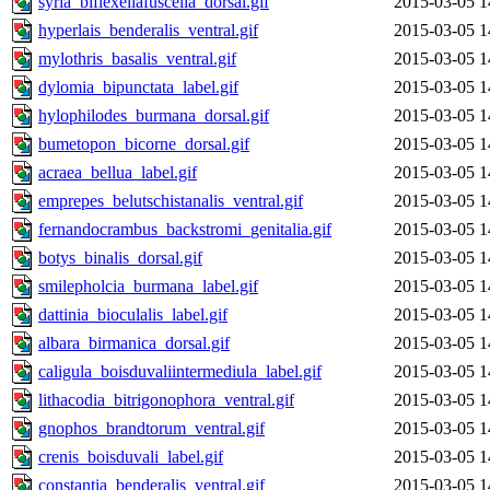
syria_biflexellafuscella_dorsal.gif
2015-03-05 1
hyperlais_benderalis_ventral.gif
2015-03-05 1
mylothris_basalis_ventral.gif
2015-03-05 1
dylomia_bipunctata_label.gif
2015-03-05 1
hylophilodes_burmana_dorsal.gif
2015-03-05 1
bumetopon_bicorne_dorsal.gif
2015-03-05 1
acraea_bellua_label.gif
2015-03-05 1
emprepes_belutschistanalis_ventral.gif
2015-03-05 1
fernandocrambus_backstromi_genitalia.gif
2015-03-05 1
botys_binalis_dorsal.gif
2015-03-05 1
smilepholcia_burmana_label.gif
2015-03-05 1
dattinia_bioculalis_label.gif
2015-03-05 1
albara_birmanica_dorsal.gif
2015-03-05 1
caligula_boisduvaliintermediula_label.gif
2015-03-05 1
lithacodia_bitrigonophora_ventral.gif
2015-03-05 1
gnophos_brandtorum_ventral.gif
2015-03-05 1
crenis_boisduvali_label.gif
2015-03-05 1
constantia_benderalis_ventral.gif
2015-03-05 1