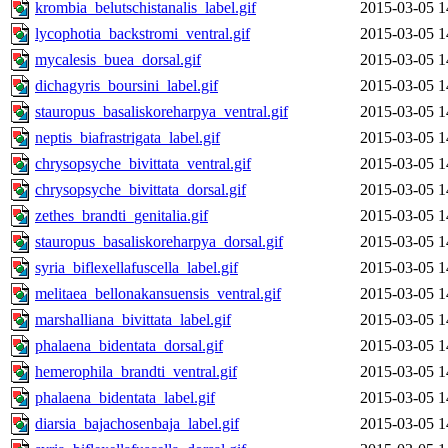
krombia_belutschistanalis_label.gif
2015-03-05 1
lycophotia_backstromi_ventral.gif
2015-03-05 1
mycalesis_buea_dorsal.gif
2015-03-05 1
dichagyris_boursini_label.gif
2015-03-05 1
stauropus_basaliskoreharpya_ventral.gif
2015-03-05 1
neptis_biafrastrigata_label.gif
2015-03-05 1
chrysopsyche_bivittata_ventral.gif
2015-03-05 1
chrysopsyche_bivittata_dorsal.gif
2015-03-05 1
zethes_brandti_genitalia.gif
2015-03-05 1
stauropus_basaliskoreharpya_dorsal.gif
2015-03-05 1
syria_biflexellafuscella_label.gif
2015-03-05 1
melitaea_bellonakansuensis_ventral.gif
2015-03-05 1
marshalliana_bivittata_label.gif
2015-03-05 1
phalaena_bidentata_dorsal.gif
2015-03-05 1
hemerophila_brandti_ventral.gif
2015-03-05 1
phalaena_bidentata_label.gif
2015-03-05 1
diarsia_bajachosenbaja_label.gif
2015-03-05 1