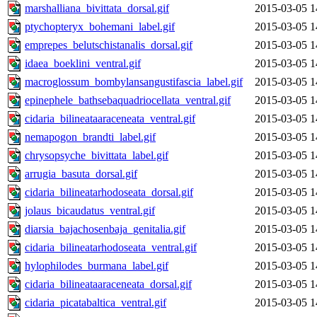
marshalliana_bivittata_dorsal.gif
2015-03-05 1
ptychopteryx_bohemani_label.gif
2015-03-05 1
emprepes_belutschistanalis_dorsal.gif
2015-03-05 1
idaea_boeklini_ventral.gif
2015-03-05 1
macroglossum_bombylansangustifascia_label.gif
2015-03-05 1
epinephele_bathsebaquadriocellata_ventral.gif
2015-03-05 1
cidaria_bilineataaraceneata_ventral.gif
2015-03-05 1
nemapogon_brandti_label.gif
2015-03-05 1
chrysopsyche_bivittata_label.gif
2015-03-05 1
arrugia_basuta_dorsal.gif
2015-03-05 1
cidaria_bilineatarhodoseata_dorsal.gif
2015-03-05 1
jolaus_bicaudatus_ventral.gif
2015-03-05 1
diarsia_bajachosenbaja_genitalia.gif
2015-03-05 1
cidaria_bilineatarhodoseata_ventral.gif
2015-03-05 1
hylophilodes_burmana_label.gif
2015-03-05 1
cidaria_bilineataaraceneata_dorsal.gif
2015-03-05 1
cidaria_picatabaltica_ventral.gif
2015-03-05 1