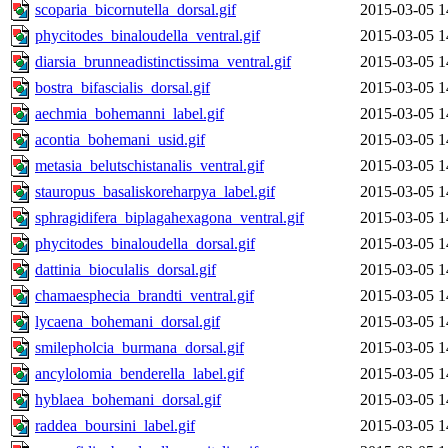
scoparia_bicornutella_dorsal.gif
2015-03-05 1
phycitodes_binaloudella_ventral.gif
2015-03-05 1
diarsia_brunneadistinctissima_ventral.gif
2015-03-05 1
bostra_bifascialis_dorsal.gif
2015-03-05 1
aechmia_bohemanni_label.gif
2015-03-05 1
acontia_bohemani_usid.gif
2015-03-05 1
metasia_belutschistanalis_ventral.gif
2015-03-05 1
stauropus_basaliskoreharpya_label.gif
2015-03-05 1
sphragidifera_biplagahexagona_ventral.gif
2015-03-05 1
phycitodes_binaloudella_dorsal.gif
2015-03-05 1
dattinia_bioculalis_dorsal.gif
2015-03-05 1
chamaesphecia_brandti_ventral.gif
2015-03-05 1
lycaena_bohemani_dorsal.gif
2015-03-05 1
smilepholcia_burmana_dorsal.gif
2015-03-05 1
ancylolomia_benderella_label.gif
2015-03-05 1
hyblaea_bohemani_dorsal.gif
2015-03-05 1
raddea_boursini_label.gif
2015-03-05 1