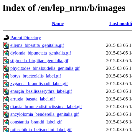
Index of /en/lep_nrm/b/images
Name
Last modif
Parent Directory
eilema_bipartita_genitalia.gif
2015-03-05 1
dylomia_bipunctata_genitalia.gif
2015-03-05 1
stigmella_birgittae_genitalia.gif
2015-03-05 1
phycitodes_binaloudella_genitalia.gif
2015-03-05 1
botys_bracteolalis_label.gif
2015-03-05 1
zygaena_brandtisaadi_label.gif
2015-03-05 1
enargia_basilissaerythra_label.gif
2015-03-05 1
arrugia_basuta_label.gif
2015-03-05 1
diarsia_brunneadistinctissima_label.gif
2015-03-05 1
ancylolomia_benderella_genitalia.gif
2015-03-05 1
constantia_brandti_label.gif
2015-03-05 1
rothschildia_betismelini_label.gif
2015-03-05 1