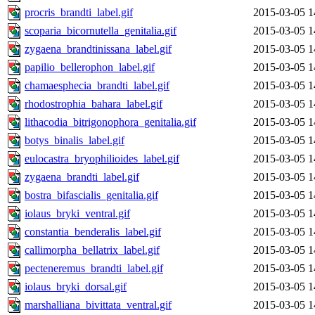
procris_brandti_label.gif
2015-03-05 1
scoparia_bicornutella_genitalia.gif
2015-03-05 1
zygaena_brandtinissana_label.gif
2015-03-05 1
papilio_bellerophon_label.gif
2015-03-05 1
chamaesphecia_brandti_label.gif
2015-03-05 1
rhodostrophia_bahara_label.gif
2015-03-05 1
lithacodia_bitrigonophora_genitalia.gif
2015-03-05 1
botys_binalis_label.gif
2015-03-05 1
eulocastra_bryophilioides_label.gif
2015-03-05 1
zygaena_brandti_label.gif
2015-03-05 1
bostra_bifascialis_genitalia.gif
2015-03-05 1
iolaus_bryki_ventral.gif
2015-03-05 1
constantia_benderalis_label.gif
2015-03-05 1
callimorpha_bellatrix_label.gif
2015-03-05 1
pecteneremus_brandti_label.gif
2015-03-05 1
iolaus_bryki_dorsal.gif
2015-03-05 1
marshalliana_bivittata_ventral.gif
2015-03-05 1