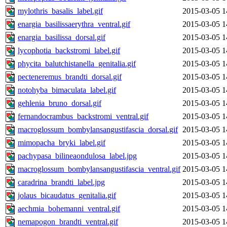
mylothris_basalis_label.gif
2015-03-05 1
enargia_basilissaerythra_ventral.gif
2015-03-05 1
enargia_basilissa_dorsal.gif
2015-03-05 1
lycophotia_backstromi_label.gif
2015-03-05 1
phycita_balutchistanella_genitalia.gif
2015-03-05 1
pecteneremus_brandti_dorsal.gif
2015-03-05 1
notohyba_bimaculata_label.gif
2015-03-05 1
gehlenia_bruno_dorsal.gif
2015-03-05 1
fernandocrambus_backstromi_ventral.gif
2015-03-05 1
macroglossum_bombylansangustifascia_dorsal.gif
2015-03-05 1
mimopacha_bryki_label.gif
2015-03-05 1
pachypasa_bilineaondulosa_label.jpg
2015-03-05 1
macroglossum_bombylansangustifascia_ventral.gif
2015-03-05 1
caradrina_brandti_label.jpg
2015-03-05 1
jolaus_bicaudatus_genitalia.gif
2015-03-05 1
aechmia_bohemanni_ventral.gif
2015-03-05 1
nemapogon_brandti_ventral.gif
2015-03-05 1