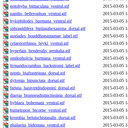
notohyba_bimaculata_ventral.gif
2015-03-05 1
papilio_bellerophon_ventral.gif
2015-03-05 1
hylophilodes_burmana_ventral.gif
2015-03-05 1
sphragidifera_biplagahexagona_dorsal.gif
2015-03-05 1
augiades_bouddhagautamae_label.gif
2015-03-05 1
celaenorrhinus_bryki_ventral.gif
2015-03-05 1
hyperlais_benderalis_genitalia.gif
2015-03-05 1
smilepholcia_burmana_ventral.gif
2015-03-05 1
fernandocrambus_backstromi_label.gif
2015-03-05 1
neptis_biafrastrigata_dorsal.gif
2015-03-05 1
dylomia_bipunctata_dorsal.gif
2015-03-05 1
farigia_basiviridisdognini_dorsal.gif
2015-03-05 1
diarsia_brunneadistinctissima_dorsal.gif
2015-03-05 1
hyblaea_bohemani_ventral.gif
2015-03-05 1
bumetopon_bicorne_ventral.gif
2015-03-05 1
krombia_belutschistanalis_dorsal.gif
2015-03-05 1
phalaena_bidentata_ventral.gif
2015-03-05 1