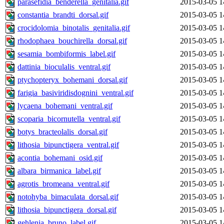
parasefidia_benderella_genitalia.gif
2015-03-05 1
constantia_brandti_dorsal.gif
2015-03-05 1
crocidolomia_binotalis_genitalia.gif
2015-03-05 1
rhodophaea_bouchirella_dorsal.gif
2015-03-05 1
sesamia_bombiformis_label.gif
2015-03-05 1
dattinia_bioculalis_ventral.gif
2015-03-05 1
ptychopteryx_bohemani_dorsal.gif
2015-03-05 1
farigia_basiviridisdognini_ventral.gif
2015-03-05 1
lycaena_bohemani_ventral.gif
2015-03-05 1
scoparia_bicornutella_ventral.gif
2015-03-05 1
botys_bracteolalis_dorsal.gif
2015-03-05 1
lithosia_bipunctigera_ventral.gif
2015-03-05 1
acontia_bohemani_osid.gif
2015-03-05 1
albara_birmanica_label.gif
2015-03-05 1
agrotis_bromeana_ventral.gif
2015-03-05 1
notohyba_bimaculata_dorsal.gif
2015-03-05 1
lithosia_bipunctigera_dorsal.gif
2015-03-05 1
gehlenia_bruno_label.gif
2015-03-05 1