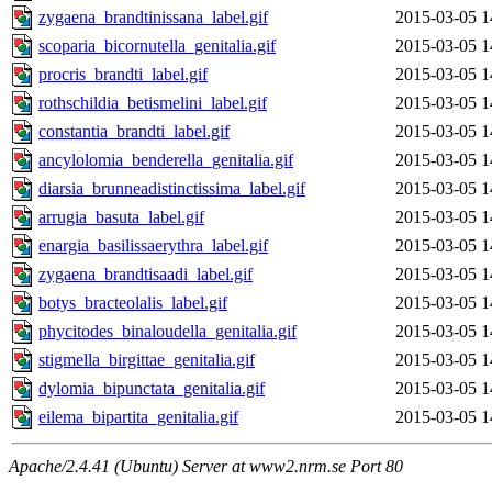
zygaena_brandtinissana_label.gif
2015-03-05 1
scoparia_bicornutella_genitalia.gif
2015-03-05 1
procris_brandti_label.gif
2015-03-05 1
rothschildia_betismelini_label.gif
2015-03-05 1
constantia_brandti_label.gif
2015-03-05 1
ancylolomia_benderella_genitalia.gif
2015-03-05 1
diarsia_brunneadistinctissima_label.gif
2015-03-05 1
arrugia_basuta_label.gif
2015-03-05 1
enargia_basilissaerythra_label.gif
2015-03-05 1
zygaena_brandtisaadi_label.gif
2015-03-05 1
botys_bracteolalis_label.gif
2015-03-05 1
phycitodes_binaloudella_genitalia.gif
2015-03-05 1
stigmella_birgittae_genitalia.gif
2015-03-05 1
dylomia_bipunctata_genitalia.gif
2015-03-05 1
eilema_bipartita_genitalia.gif
2015-03-05 1
Apache/2.4.41 (Ubuntu) Server at www2.nrm.se Port 80