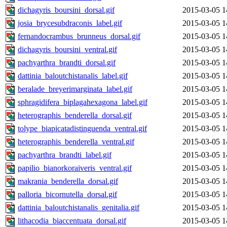
dichagyris_boursini_dorsal.gif
2015-03-05 1
josia_brycesubdraconis_label.gif
2015-03-05 1
fernandocrambus_brunneus_dorsal.gif
2015-03-05 1
dichagyris_boursini_ventral.gif
2015-03-05 1
pachyarthra_brandti_dorsal.gif
2015-03-05 1
dattinia_baloutchistanalis_label.gif
2015-03-05 1
beralade_breyerimarginata_label.gif
2015-03-05 1
sphragidifera_biplagahexagona_label.gif
2015-03-05 1
heterographis_benderella_dorsal.gif
2015-03-05 1
tolype_biapicatadistinguenda_ventral.gif
2015-03-05 1
heterographis_benderella_ventral.gif
2015-03-05 1
pachyarthra_brandti_label.gif
2015-03-05 1
papilio_bianorkoraiveris_ventral.gif
2015-03-05 1
makrania_benderella_dorsal.gif
2015-03-05 1
palloria_bicornutella_dorsal.gif
2015-03-05 1
dattinia_baloutchistanalis_genitalia.gif
2015-03-05 1
lithacodia_biaccentuata_dorsal.gif
2015-03-05 1