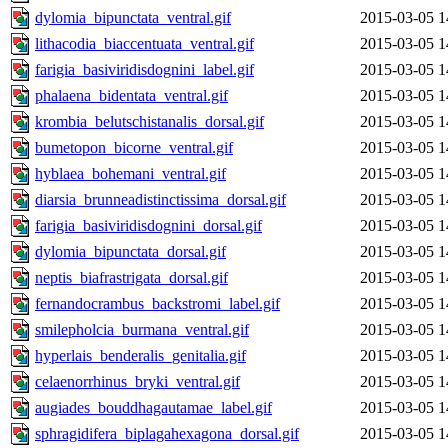
dylomia_bipunctata_ventral.gif
2015-03-05 1
lithacodia_biaccentuata_ventral.gif
2015-03-05 1
farigia_basiviridisdognini_label.gif
2015-03-05 1
phalaena_bidentata_ventral.gif
2015-03-05 1
krombia_belutschistanalis_dorsal.gif
2015-03-05 1
bumetopon_bicorne_ventral.gif
2015-03-05 1
hyblaea_bohemani_ventral.gif
2015-03-05 1
diarsia_brunneadistinctissima_dorsal.gif
2015-03-05 1
farigia_basiviridisdognini_dorsal.gif
2015-03-05 1
dylomia_bipunctata_dorsal.gif
2015-03-05 1
neptis_biafrastrigata_dorsal.gif
2015-03-05 1
fernandocrambus_backstromi_label.gif
2015-03-05 1
smilepholcia_burmana_ventral.gif
2015-03-05 1
hyperlais_benderalis_genitalia.gif
2015-03-05 1
celaenorrhinus_bryki_ventral.gif
2015-03-05 1
augiades_bouddhagautamae_label.gif
2015-03-05 1
sphragidifera_biplagahexagona_dorsal.gif
2015-03-05 1