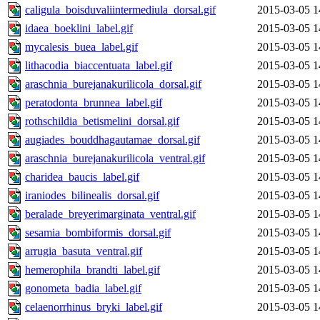
caligula_boisduvaliintermediula_dorsal.gif
2015-03-05 1
idaea_boeklini_label.gif
2015-03-05 1
mycalesis_buea_label.gif
2015-03-05 1
lithacodia_biaccentuata_label.gif
2015-03-05 1
araschnia_burejanakurilicola_dorsal.gif
2015-03-05 1
peratodonta_brunnea_label.gif
2015-03-05 1
rothschildia_betismelini_dorsal.gif
2015-03-05 1
augiades_bouddhagautamae_dorsal.gif
2015-03-05 1
araschnia_burejanakurilicola_ventral.gif
2015-03-05 1
charidea_baucis_label.gif
2015-03-05 1
iraniodes_bilinealis_dorsal.gif
2015-03-05 1
beralade_breyerimarginata_ventral.gif
2015-03-05 1
sesamia_bombiformis_dorsal.gif
2015-03-05 1
arrugia_basuta_ventral.gif
2015-03-05 1
hemerophila_brandti_label.gif
2015-03-05 1
gonometa_badia_label.gif
2015-03-05 1
celaenorrhinus_bryki_label.gif
2015-03-05 1