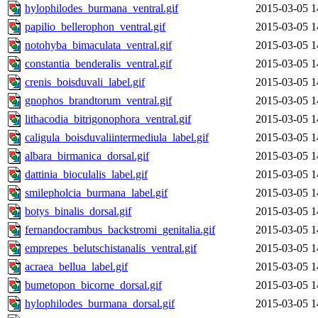
hylophilodes_burmana_ventral.gif
2015-03-05 1
papilio_bellerophon_ventral.gif
2015-03-05 1
notohyba_bimaculata_ventral.gif
2015-03-05 1
constantia_benderalis_ventral.gif
2015-03-05 1
crenis_boisduvali_label.gif
2015-03-05 1
gnophos_brandtorum_ventral.gif
2015-03-05 1
lithacodia_bitrigonophora_ventral.gif
2015-03-05 1
caligula_boisduvaliintermediula_label.gif
2015-03-05 1
albara_birmanica_dorsal.gif
2015-03-05 1
dattinia_bioculalis_label.gif
2015-03-05 1
smilepholcia_burmana_label.gif
2015-03-05 1
botys_binalis_dorsal.gif
2015-03-05 1
fernandocrambus_backstromi_genitalia.gif
2015-03-05 1
emprepes_belutschistanalis_ventral.gif
2015-03-05 1
acraea_bellua_label.gif
2015-03-05 1
bumetopon_bicorne_dorsal.gif
2015-03-05 1
hylophilodes_burmana_dorsal.gif
2015-03-05 1