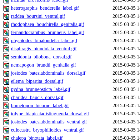
heterographis_benderella_label.gif
2015-03-05 1
raddea_boursini_ventral.gif
2015-03-05 1
rhodophaea_bouchirella_genitalia.gif
2015-03-05 1
fernandocrambus_brunneus_label.gif
2015-03-05 1
phycitodes_binaloudella_label.gif
2015-03-05 1
disphragis_biundulata_ventral.gif
2015-03-05 1
semidonta_bilobona_dorsal.gif
2015-03-05 1
nemapogon_brandti_genitalia.gif
2015-03-05 1
josiodes_batesiabdominalis_dorsal.gif
2015-03-05 1
eilema_bipartita_dorsal.gif
2015-03-05 1
pydna_brunneosticta_label.gif
2015-03-05 1
charidea_baucis_dorsal.gif
2015-03-05 1
bumetopon_bicorne_label.gif
2015-03-05 1
tolype_biapicatadistinguenda_dorsal.gif
2015-03-05 1
josiodes_batesiabdominalis_ventral.gif
2015-03-05 1
eulocastra_bryophilioides_ventral.gif
2015-03-05 1
chalepa_binotata_label.gif
2015-03-05 1