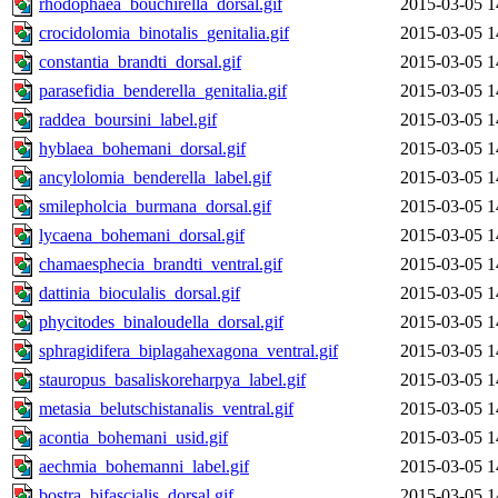
rhodophaea_bouchirella_dorsal.gif
2015-03-05 1
crocidolomia_binotalis_genitalia.gif
2015-03-05 1
constantia_brandti_dorsal.gif
2015-03-05 1
parasefidia_benderella_genitalia.gif
2015-03-05 1
raddea_boursini_label.gif
2015-03-05 1
hyblaea_bohemani_dorsal.gif
2015-03-05 1
ancylolomia_benderella_label.gif
2015-03-05 1
smilepholcia_burmana_dorsal.gif
2015-03-05 1
lycaena_bohemani_dorsal.gif
2015-03-05 1
chamaesphecia_brandti_ventral.gif
2015-03-05 1
dattinia_bioculalis_dorsal.gif
2015-03-05 1
phycitodes_binaloudella_dorsal.gif
2015-03-05 1
sphragidifera_biplagahexagona_ventral.gif
2015-03-05 1
stauropus_basaliskoreharpya_label.gif
2015-03-05 1
metasia_belutschistanalis_ventral.gif
2015-03-05 1
acontia_bohemani_usid.gif
2015-03-05 1
aechmia_bohemanni_label.gif
2015-03-05 1
bostra_bifascialis_dorsal.gif
2015-03-05 1