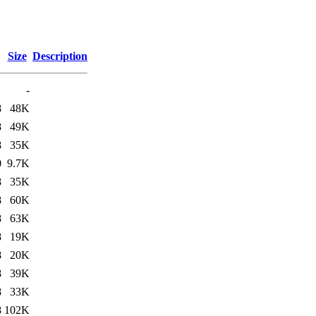
Size
Description
-
8
48K
8
49K
8
35K
0
9.7K
8
35K
8
60K
8
63K
8
19K
8
20K
8
39K
8
33K
8
102K