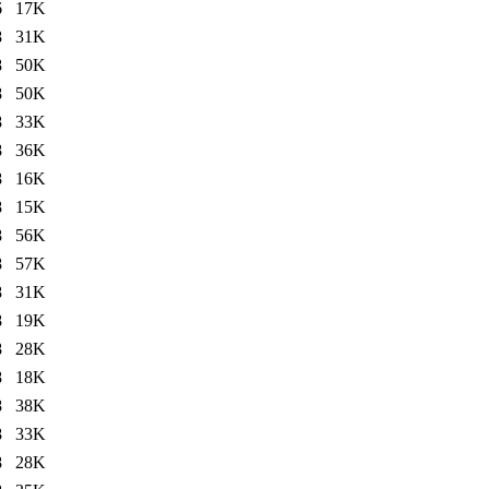
6
17K
8
31K
8
50K
8
50K
8
33K
8
36K
8
16K
8
15K
8
56K
8
57K
8
31K
8
19K
8
28K
8
18K
8
38K
8
33K
8
28K