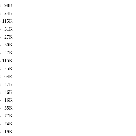
8
98K
8
124K
8
115K
8
31K
8
27K
8
30K
8
27K
8
115K
8
125K
8
64K
8
47K
8
46K
6
16K
8
35K
8
77K
8
74K
8
19K