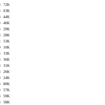
8
72K
8
63K
8
44K
8
46K
8
29K
8
28K
4
53K
0
10K
5
33K
8
36K
8
31K
8
26K
8
24K
8
80K
8
57K
8
59K
8
58K