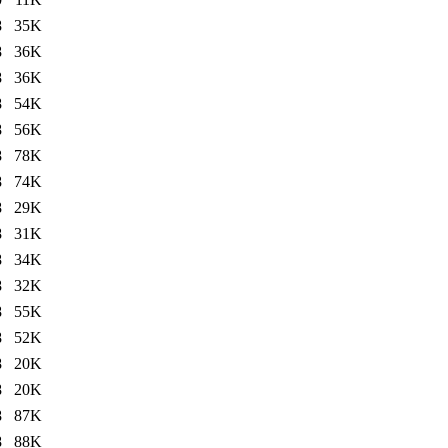
8
35K
8
36K
8
36K
8
54K
8
56K
8
78K
8
74K
8
29K
8
31K
8
34K
8
32K
8
55K
8
52K
8
20K
8
20K
8
87K
8
88K