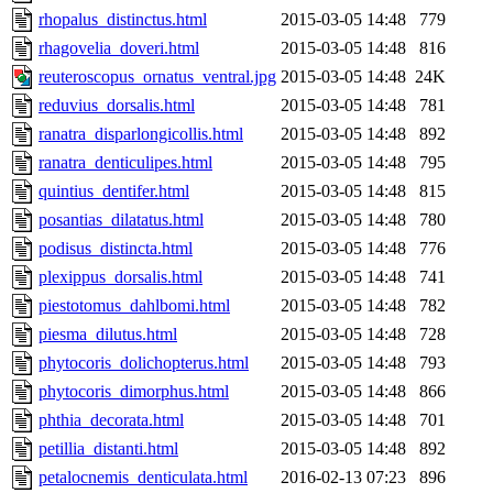
rhopalus_distinctus.html
2015-03-05 14:48
779
rhagovelia_doveri.html
2015-03-05 14:48
816
reuteroscopus_ornatus_ventral.jpg
2015-03-05 14:48
24K
reduvius_dorsalis.html
2015-03-05 14:48
781
ranatra_disparlongicollis.html
2015-03-05 14:48
892
ranatra_denticulipes.html
2015-03-05 14:48
795
quintius_dentifer.html
2015-03-05 14:48
815
posantias_dilatatus.html
2015-03-05 14:48
780
podisus_distincta.html
2015-03-05 14:48
776
plexippus_dorsalis.html
2015-03-05 14:48
741
piestotomus_dahlbomi.html
2015-03-05 14:48
782
piesma_dilutus.html
2015-03-05 14:48
728
phytocoris_dolichopterus.html
2015-03-05 14:48
793
phytocoris_dimorphus.html
2015-03-05 14:48
866
phthia_decorata.html
2015-03-05 14:48
701
petillia_distanti.html
2015-03-05 14:48
892
petalocnemis_denticulata.html
2016-02-13 07:23
896