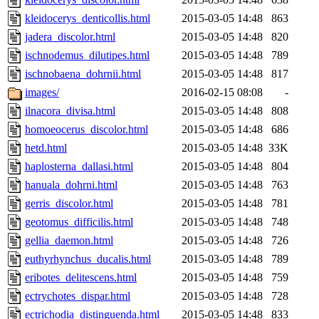
kleidocerys_denticollis.html
2015-03-05 14:48
863
jadera_discolor.html
2015-03-05 14:48
820
ischnodemus_dilutipes.html
2015-03-05 14:48
789
ischnobaena_dohrnii.html
2015-03-05 14:48
817
images/
2016-02-15 08:08
-
ilnacora_divisa.html
2015-03-05 14:48
808
homoeocerus_discolor.html
2015-03-05 14:48
686
hetd.html
2015-03-05 14:48
33K
haplosterna_dallasi.html
2015-03-05 14:48
804
hanuala_dohrni.html
2015-03-05 14:48
763
gerris_discolor.html
2015-03-05 14:48
781
geotomus_difficilis.html
2015-03-05 14:48
748
gellia_daemon.html
2015-03-05 14:48
726
euthyrhynchus_ducalis.html
2015-03-05 14:48
789
eribotes_delitescens.html
2015-03-05 14:48
759
ectrychotes_dispar.html
2015-03-05 14:48
728
ectrichodia_distinguenda.html
2015-03-05 14:48
833