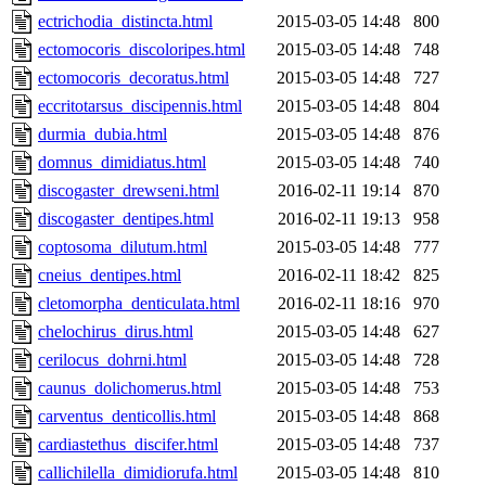
ectrichodia_distincta.html
2015-03-05 14:48
800
ectomocoris_discoloripes.html
2015-03-05 14:48
748
ectomocoris_decoratus.html
2015-03-05 14:48
727
eccritotarsus_discipennis.html
2015-03-05 14:48
804
durmia_dubia.html
2015-03-05 14:48
876
domnus_dimidiatus.html
2015-03-05 14:48
740
discogaster_drewseni.html
2016-02-11 19:14
870
discogaster_dentipes.html
2016-02-11 19:13
958
coptosoma_dilutum.html
2015-03-05 14:48
777
cneius_dentipes.html
2016-02-11 18:42
825
cletomorpha_denticulata.html
2016-02-11 18:16
970
chelochirus_dirus.html
2015-03-05 14:48
627
cerilocus_dohrni.html
2015-03-05 14:48
728
caunus_dolichomerus.html
2015-03-05 14:48
753
carventus_denticollis.html
2015-03-05 14:48
868
cardiastethus_discifer.html
2015-03-05 14:48
737
callichilella_dimidiorufa.html
2015-03-05 14:48
810