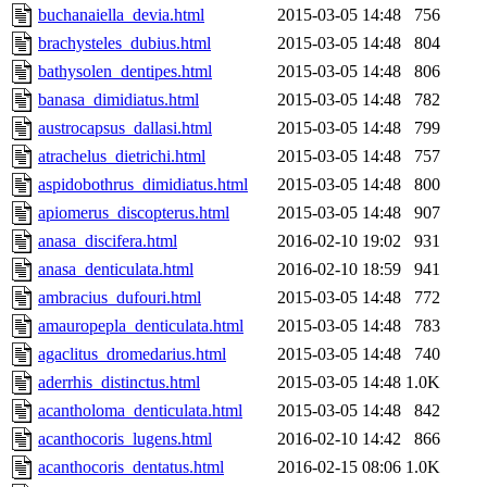
buchanaiella_devia.html
2015-03-05 14:48
756
brachysteles_dubius.html
2015-03-05 14:48
804
bathysolen_dentipes.html
2015-03-05 14:48
806
banasa_dimidiatus.html
2015-03-05 14:48
782
austrocapsus_dallasi.html
2015-03-05 14:48
799
atrachelus_dietrichi.html
2015-03-05 14:48
757
aspidobothrus_dimidiatus.html
2015-03-05 14:48
800
apiomerus_discopterus.html
2015-03-05 14:48
907
anasa_discifera.html
2016-02-10 19:02
931
anasa_denticulata.html
2016-02-10 18:59
941
ambracius_dufouri.html
2015-03-05 14:48
772
amauropepla_denticulata.html
2015-03-05 14:48
783
agaclitus_dromedarius.html
2015-03-05 14:48
740
aderrhis_distinctus.html
2015-03-05 14:48
1.0K
acantholoma_denticulata.html
2015-03-05 14:48
842
acanthocoris_lugens.html
2016-02-10 14:42
866
acanthocoris_dentatus.html
2016-02-15 08:06
1.0K