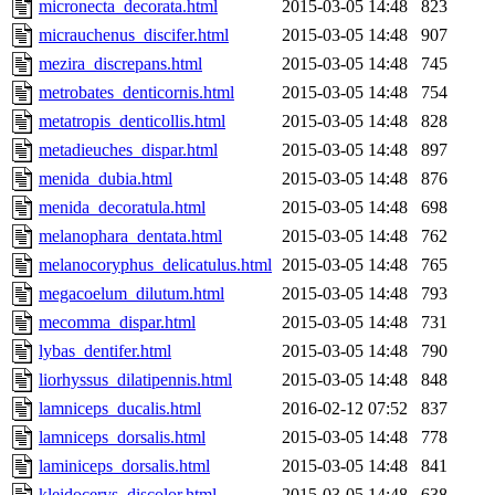
micronecta_decorata.html
2015-03-05 14:48
823
micrauchenus_discifer.html
2015-03-05 14:48
907
mezira_discrepans.html
2015-03-05 14:48
745
metrobates_denticornis.html
2015-03-05 14:48
754
metatropis_denticollis.html
2015-03-05 14:48
828
metadieuches_dispar.html
2015-03-05 14:48
897
menida_dubia.html
2015-03-05 14:48
876
menida_decoratula.html
2015-03-05 14:48
698
melanophara_dentata.html
2015-03-05 14:48
762
melanocoryphus_delicatulus.html
2015-03-05 14:48
765
megacoelum_dilutum.html
2015-03-05 14:48
793
mecomma_dispar.html
2015-03-05 14:48
731
lybas_dentifer.html
2015-03-05 14:48
790
liorhyssus_dilatipennis.html
2015-03-05 14:48
848
lamniceps_ducalis.html
2016-02-12 07:52
837
lamniceps_dorsalis.html
2015-03-05 14:48
778
laminiceps_dorsalis.html
2015-03-05 14:48
841
kleidocerys_discolor.html
2015-03-05 14:48
638