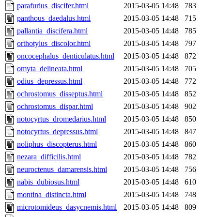
parafurius_discifer.html
2015-03-05 14:48
783
panthous_daedalus.html
2015-03-05 14:48
715
pallantia_discifera.html
2015-03-05 14:48
785
orthotylus_discolor.html
2015-03-05 14:48
797
oncocephalus_denticulatus.html
2015-03-05 14:48
872
omyta_delineata.html
2015-03-05 14:48
705
odius_depressus.html
2015-03-05 14:48
772
ochrostomus_disseptus.html
2015-03-05 14:48
852
ochrostomus_dispar.html
2015-03-05 14:48
902
notocyrtus_dromedarius.html
2015-03-05 14:48
850
notocyrtus_depressus.html
2015-03-05 14:48
847
noliphus_discopterus.html
2015-03-05 14:48
860
nezara_difficilis.html
2015-03-05 14:48
782
neuroctenus_damarensis.html
2015-03-05 14:48
756
nabis_dubiosus.html
2015-03-05 14:48
610
montina_distincta.html
2015-03-05 14:48
748
microtomideus_dasycnemis.html
2015-03-05 14:48
809