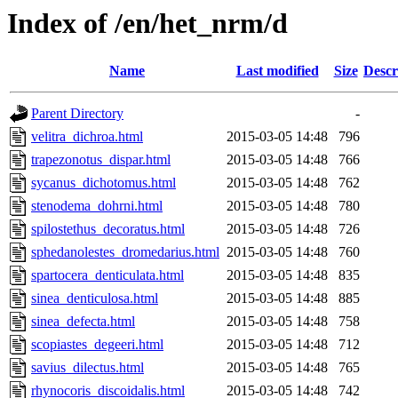
Index of /en/het_nrm/d
Name
Last modified
Size
Descr
Parent Directory
-
velitra_dichroa.html
2015-03-05 14:48
796
trapezonotus_dispar.html
2015-03-05 14:48
766
sycanus_dichotomus.html
2015-03-05 14:48
762
stenodema_dohrni.html
2015-03-05 14:48
780
spilostethus_decoratus.html
2015-03-05 14:48
726
sphedanolestes_dromedarius.html
2015-03-05 14:48
760
spartocera_denticulata.html
2015-03-05 14:48
835
sinea_denticulosa.html
2015-03-05 14:48
885
sinea_defecta.html
2015-03-05 14:48
758
scopiastes_degeeri.html
2015-03-05 14:48
712
savius_dilectus.html
2015-03-05 14:48
765
rhynocoris_discoidalis.html
2015-03-05 14:48
742