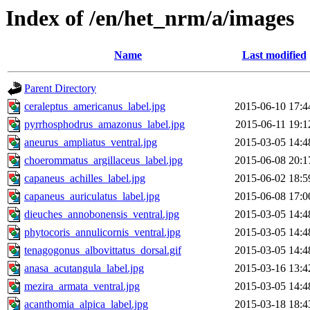
Index of /en/het_nrm/a/images
Name
Last modified
Parent Directory
ceraleptus_americanus_label.jpg
2015-06-10 17:4
pyrrhosphodrus_amazonus_label.jpg
2015-06-11 19:1
aneurus_ampliatus_ventral.jpg
2015-03-05 14:4
choerommatus_argillaceus_label.jpg
2015-06-08 20:1
capaneus_achilles_label.jpg
2015-06-02 18:5
capaneus_auriculatus_label.jpg
2015-06-08 17:0
dieuches_annobonensis_ventral.jpg
2015-03-05 14:4
phytocoris_annulicornis_ventral.jpg
2015-03-05 14:4
tenagogonus_albovittatus_dorsal.gif
2015-03-05 14:4
anasa_acutangula_label.jpg
2015-03-16 13:4
mezira_armata_ventral.jpg
2015-03-05 14:4
acanthomia_alpica_label.jpg
2015-03-18 18:4